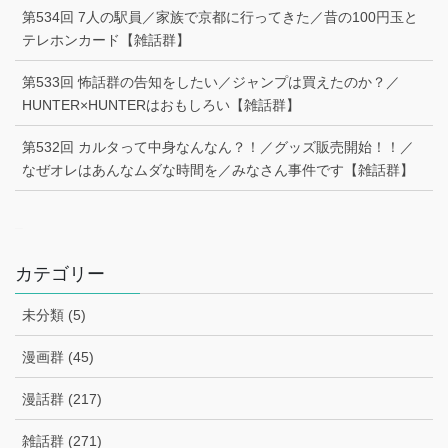
第534回 7人の駅員／家族で京都に行ってきた／昔の100円玉と
テレホンカード【雑話群】
第533回 怖話群の告知をしたい／ジャンプは買えたのか？／
HUNTER×HUNTERはおもしろい【雑話群】
第532回 カルタって中身なんなん？！／グッズ販売開始！！／
なぜオレはあんなムダな時間を／みなさん事件です【雑話群】
–
カテゴリー
未分類 (5)
漫画群 (45)
漫話群 (217)
雑話群 (271)