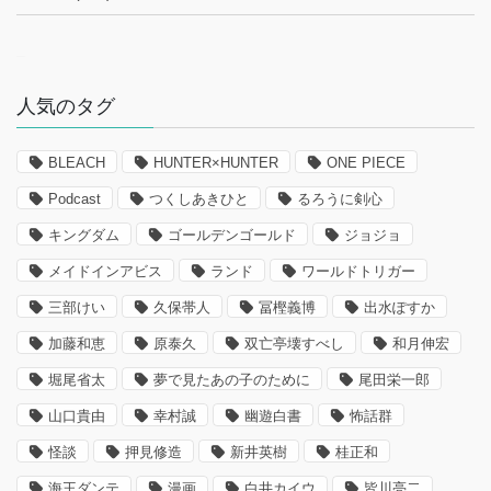
–
人気のタグ
BLEACH
HUNTER×HUNTER
ONE PIECE
Podcast
つくしあきひと
るろうに剣心
キングダム
ゴールデンゴールド
ジョジョ
メイドインアビス
ランド
ワールドトリガー
三部けい
久保帯人
冨樫義博
出水ぽすか
加藤和恵
原泰久
双亡亭壊すべし
和月伸宏
堀尾省太
夢で見たあの子のために
尾田栄一郎
山口貴由
幸村誠
幽遊白書
怖話群
怪談
押見修造
新井英樹
桂正和
海王ダンテ
漫画
白井カイウ
皆川亮二