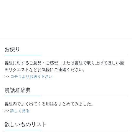
アーカイブ
ア
ー
カ
イ
お便り
ブ
番組に対するご意見・ご感想、または番組で取り上げてほしい漫
画リクエストなどお気軽にご連絡ください。
>>
コチラよりお送り下さい
漫話群辞典
番組内でよく出てくる用語をまとめてみました。
>>
詳しく見る
欲しいものリスト