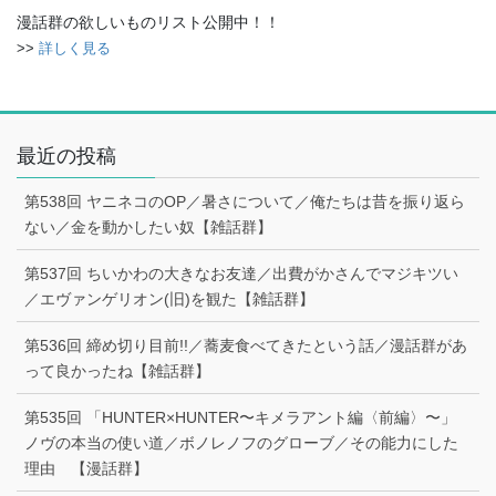
漫話群の欲しいものリスト公開中！！
>>
詳しく見る
最近の投稿
第538回 ヤニネコのOP／暑さについて／俺たちは昔を振り返ら
ない／金を動かしたい奴【雑話群】
第537回 ちいかわの大きなお友達／出費がかさんでマジキツい
／エヴァンゲリオン(旧)を観た【雑話群】
第536回 締め切り目前!!／蕎麦食べてきたという話／漫話群があ
って良かったね【雑話群】
第535回 「HUNTER×HUNTER〜キメラアント編〈前編〉〜」
ノヴの本当の使い道／ボノレノフのグローブ／その能力にした
理由 【漫話群】