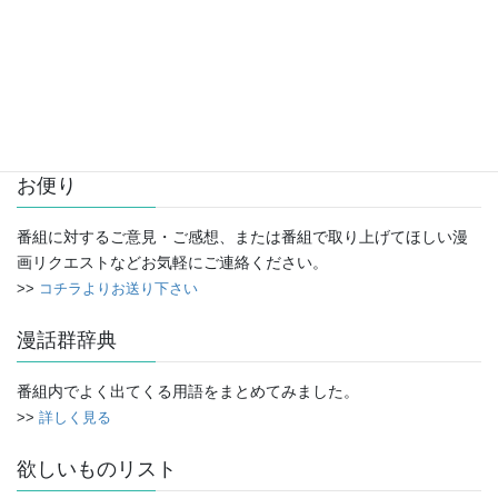
アーカイブ
ア
ー
カ
イ
お便り
ブ
番組に対するご意見・ご感想、または番組で取り上げてほしい漫
画リクエストなどお気軽にご連絡ください。
>>
コチラよりお送り下さい
漫話群辞典
番組内でよく出てくる用語をまとめてみました。
>>
詳しく見る
欲しいものリスト