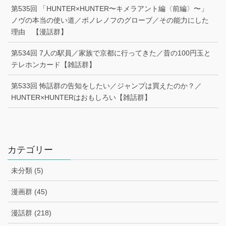
第535回 「HUNTER×HUNTER〜キメラアント編〈前編〉〜」
ノヴの本当の使い道／ボノレノフのグローブ／その能力にした
理由 【漫話群】
第534回 7人の駅員／家族で京都に行ってきた／昔の100円玉と
テレホンカード【雑話群】
第533回 怖話群の告知をしたい／ジャンプは買えたのか？／
HUNTER×HUNTERはおもしろい【雑話群】
–
カテゴリー
未分類 (5)
漫画群 (45)
漫話群 (218)