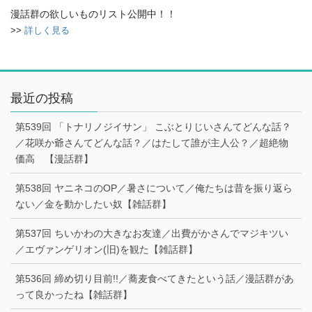
漫話群の欲しいものリスト公開中！！
>>
詳しく見る
最近の投稿
第539回 「トナリノジイサン」 こぶとりじいさんてどんな話？
／花咲か爺さんてどんな話？／はたして誰が主人公？／超絶物
価高 【漫話群】
第538回 ヤニネコのOP／暑さについて／俺たちは昔を振り返ら
ない／金を動かしたい奴【雑話群】
第537回 ちいかわの大きなお友達／出費がかさんでマジキツい
／エヴァンゲリオン(旧)を観た【雑話群】
第536回 締め切り目前!!／蕎麦食べてきたという話／漫話群があ
って良かったね【雑話群】