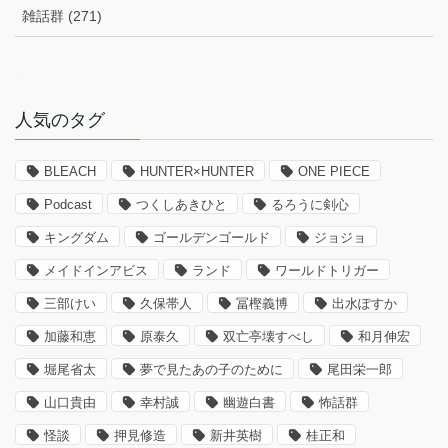
雑話群 (271)
–
人気のタグ
BLEACH
HUNTER×HUNTER
ONE PIECE
Podcast
つくしあきひと
るろうに剣心
キングダム
ゴールデンゴールド
ジョジョ
メイドインアビス
ランド
ワールドトリガー
三部けい
久保帯人
冨樫義博
出水ぽすか
加藤和恵
原泰久
双亡亭壊すべし
和月伸宏
堀尾省太
夢で見たあの子のために
尾田栄一郎
山口貴由
幸村誠
幽遊白書
怖話群
怪談
押見修造
新井英樹
桂正和