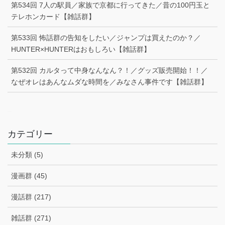
第534回 7人の駅員／家族で京都に行ってきた／昔の100円玉と
テレホンカード【雑話群】
第533回 怖話群の告知をしたい／ジャンプは買えたのか？／
HUNTER×HUNTERはおもしろい【雑話群】
第532回 カルタって中身なんなん？！／グッズ販売開始！！／
なぜオレはあんなムダな時間を／みなさん事件です【雑話群】
–
カテゴリー
未分類 (5)
漫画群 (45)
漫話群 (217)
雑話群 (271)