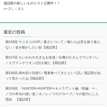
漫話群の欲しいものリスト公開中！！
>>
詳しく見る
最近の投稿
第538回 ヤニネコのOP／暑さについて／俺たちは昔を振り返ら
ない／金を動かしたい奴【雑話群】
第537回 ちいかわの大きなお友達／出費がかさんでマジキツい
／エヴァンゲリオン(旧)を観た【雑話群】
第536回 締め切り目前!!／蕎麦食べてきたという話／漫話群があ
って良かったね【雑話群】
第535回 「HUNTER×HUNTER〜キメラアント編〈前編〉〜」
ノヴの本当の使い道／ボノレノフのグローブ／その能力にした
理由 【漫話群】