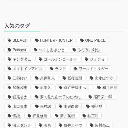
–
人気のタグ
BLEACH
HUNTER×HUNTER
ONE PIECE
Podcast
つくしあきひと
るろうに剣心
キングダム
ゴールデンゴールド
ジョジョ
メイドインアビス
ランド
ワールドトリガー
三部けい
久保帯人
冨樫義博
出水ぽすか
加藤和恵
原泰久
双亡亭壊すべし
和月伸宏
堀尾省太
夢で見たあの子のために
尾田栄一郎
山口貴由
幸村誠
幽遊白書
怖話群
怪談
押見修造
新井英樹
桂正和
海王ダンテ
漫画
白井カイウ
皆川亮二