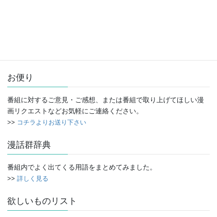
アーカイブ
ア
ー
カ
イ
お便り
ブ
番組に対するご意見・ご感想、または番組で取り上げてほしい漫
画リクエストなどお気軽にご連絡ください。
>>
コチラよりお送り下さい
漫話群辞典
番組内でよく出てくる用語をまとめてみました。
>>
詳しく見る
欲しいものリスト