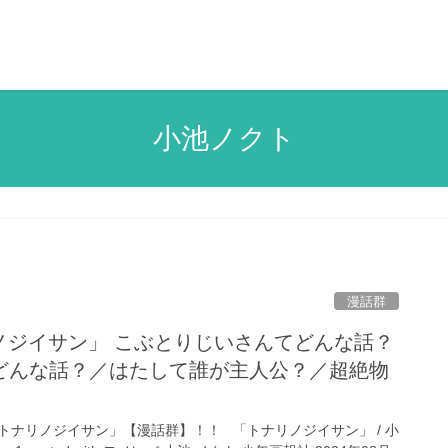
小池ノクト
漫話群
リノジイサン」 こぶとりじいさんてどんな話？
どんな話？／はたして誰が主人公？／超絶物
トナリノジイサン」【漫話群】！！ 「トナリノジイサン」 / 小