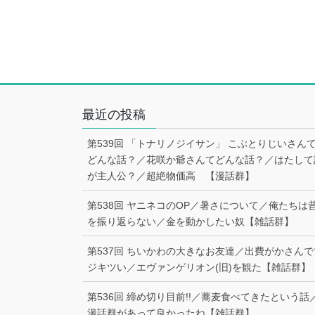
最近の投稿
第539回 「トナリノジイサン」 こぶとりじいさん
どんな話？／花咲か爺さんてどんな話？／はたして
が主人公？／超絶物価高 【漫話群】
第538回 ヤニネコのOP／暑さについて／俺たちは
を振り返らない／金を動かしたい奴【雑話群】
第537回 ちいかわの大きなお友達／出費がかさんで
ジキツい／エヴァンゲリオン(旧)を観た【雑話群】
第536回 締め切り目前!!／蕎麦食べてきたという話
漫話群があって良かったね【雑話群】