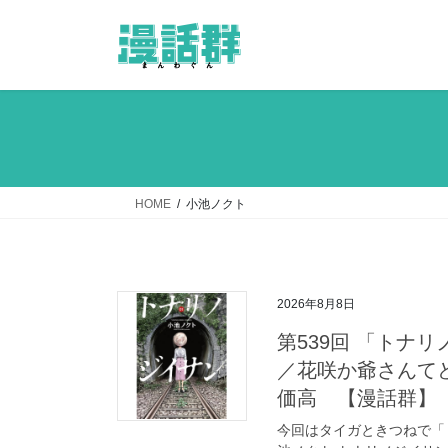
コ
ナ
ン
ビ
テ
ゲ
ン
ー
ツ
シ
へ
ョ
ス
ン
キ
に
ッ
移
HOME
小池ノクト
プ
動
2026年8月8日
第539回 「トナ
／花咲か爺さんて
価高 【漫話群】
今回はタイガときつねで「