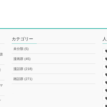
カテゴリー
人
て
未分類 (5)
誰
漫画群 (45)
漫話群 (218)
昔
雑話群 (271)
マ
–
／