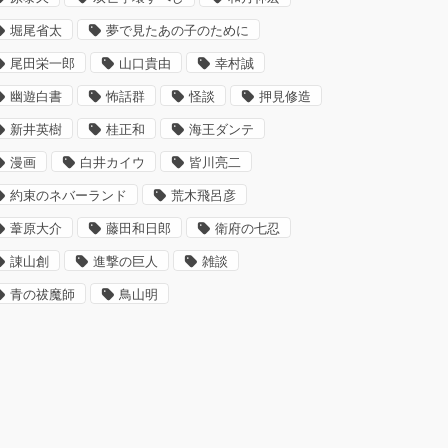
堀尾省太
夢で見たあの子のために
尾田栄一郎
山口貴由
幸村誠
幽遊白書
怖話群
怪談
押見修造
新井英樹
桂正和
海王ダンテ
漫画
白井カイウ
皆川亮二
約束のネバーランド
荒木飛呂彦
葦原大介
藤田和日郎
衛府の七忍
諌山創
進撃の巨人
雑談
青の祓魔師
鳥山明