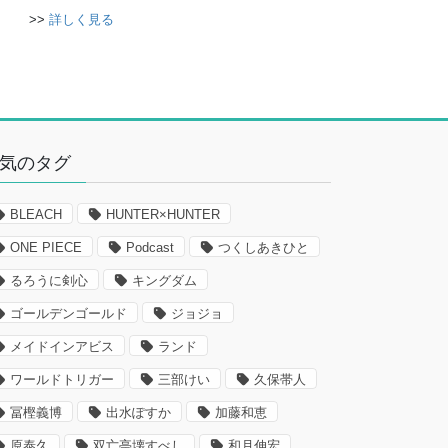
>>
詳しく見る
気のタグ
BLEACH
HUNTER×HUNTER
ONE PIECE
Podcast
つくしあきひと
るろうに剣心
キングダム
ゴールデンゴールド
ジョジョ
メイドインアビス
ランド
ワールドトリガー
三部けい
久保帯人
冨樫義博
出水ぽすか
加藤和恵
原泰久
双亡亭壊すべし
和月伸宏