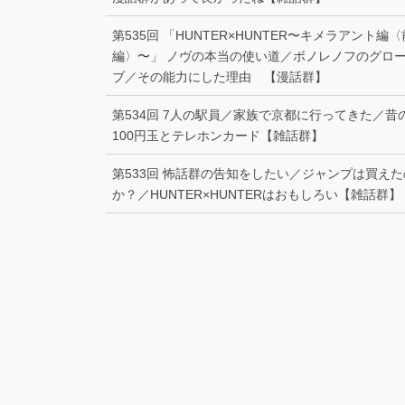
第535回 「HUNTER×HUNTER〜キメラアント編〈
編〉〜」 ノヴの本当の使い道／ボノレノフのグロ
ブ／その能力にした理由 【漫話群】
第534回 7人の駅員／家族で京都に行ってきた／昔
100円玉とテレホンカード【雑話群】
第533回 怖話群の告知をしたい／ジャンプは買えた
か？／HUNTER×HUNTERはおもしろい【雑話群】
–