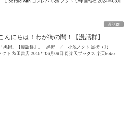
posted with ヨメレバ 小池 ノクト 少年画報社 2024年08月
漫話群
」 こんにちは！わが街の闇！【漫話群】
「黒街」【漫話群】。 黒街 ／ 小池ノクト 黒街（1）
小池ノクト 秋田書店 2015年06月08日頃 楽天ブックス 楽天kobo