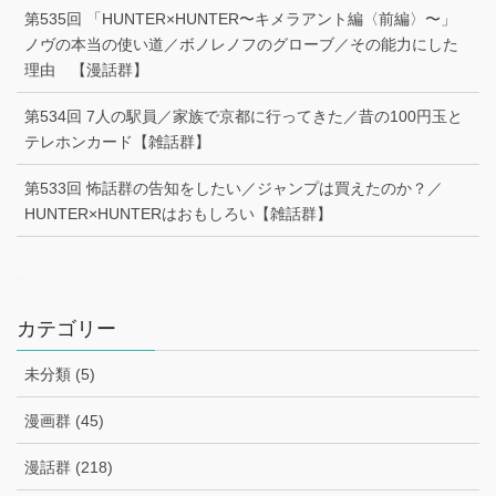
第535回 「HUNTER×HUNTER〜キメラアント編〈前編〉〜」
ノヴの本当の使い道／ボノレノフのグローブ／その能力にした
理由 【漫話群】
第534回 7人の駅員／家族で京都に行ってきた／昔の100円玉と
テレホンカード【雑話群】
第533回 怖話群の告知をしたい／ジャンプは買えたのか？／
HUNTER×HUNTERはおもしろい【雑話群】
–
カテゴリー
未分類 (5)
漫画群 (45)
漫話群 (218)