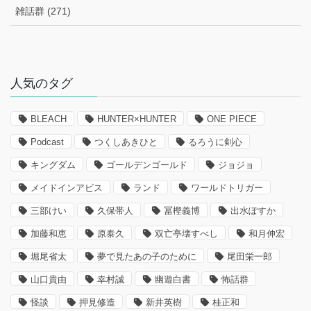
雑話群 (271)
–
人気のタグ
BLEACH
HUNTER×HUNTER
ONE PIECE
Podcast
つくしあきひと
るろうに剣心
キングダム
ゴールデンゴールド
ジョジョ
メイドインアビス
ランド
ワールドトリガー
三部けい
久保帯人
冨樫義博
出水ぽすか
加藤和恵
原泰久
双亡亭壊すべし
和月伸宏
堀尾省太
夢で見たあの子のために
尾田栄一郎
山口貴由
幸村誠
幽遊白書
怖話群
怪談
押見修造
新井英樹
桂正和