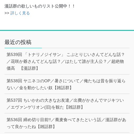
漫話群の欲しいものリスト公開中！！
>>
詳しく見る
最近の投稿
第539回 「トナリノジイサン」 こぶとりじいさんてどんな話？
／花咲か爺さんてどんな話？／はたして誰が主人公？／超絶物
価高 【漫話群】
第538回 ヤニネコのOP／暑さについて／俺たちは昔を振り返ら
ない／金を動かしたい奴【雑話群】
第537回 ちいかわの大きなお友達／出費がかさんでマジキツい
／エヴァンゲリオン(旧)を観た【雑話群】
第536回 締め切り目前!!／蕎麦食べてきたという話／漫話群があ
って良かったね【雑話群】