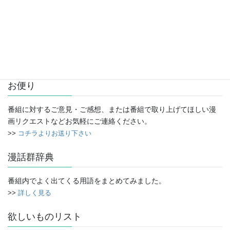
アーカイブ
ア
ー
カ
イ
お便り
ブ
番組に対するご意見・ご感想、または番組で取り上げてほしい漫
画リクエストなどお気軽にご連絡ください。
>>
コチラよりお送り下さい
漫話群辞典
番組内でよく出てくる用語をまとめてみました。
>>
詳しく見る
欲しいものリスト