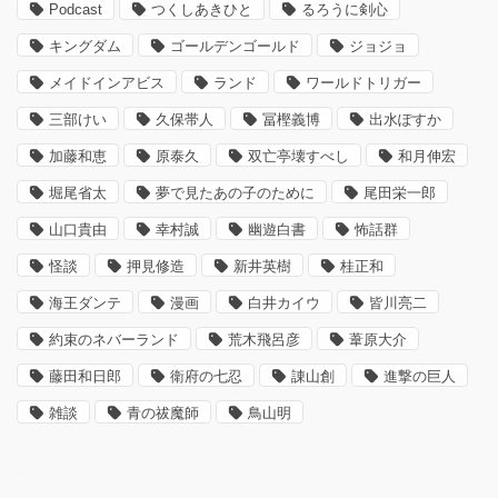
Podcast
つくしあきひと
るろうに剣心
キングダム
ゴールデンゴールド
ジョジョ
メイドインアビス
ランド
ワールドトリガー
三部けい
久保帯人
冨樫義博
出水ぽすか
加藤和恵
原泰久
双亡亭壊すべし
和月伸宏
堀尾省太
夢で見たあの子のために
尾田栄一郎
山口貴由
幸村誠
幽遊白書
怖話群
怪談
押見修造
新井英樹
桂正和
海王ダンテ
漫画
白井カイウ
皆川亮二
約束のネバーランド
荒木飛呂彦
葦原大介
藤田和日郎
衛府の七忍
諌山創
進撃の巨人
雑談
青の祓魔師
鳥山明
–