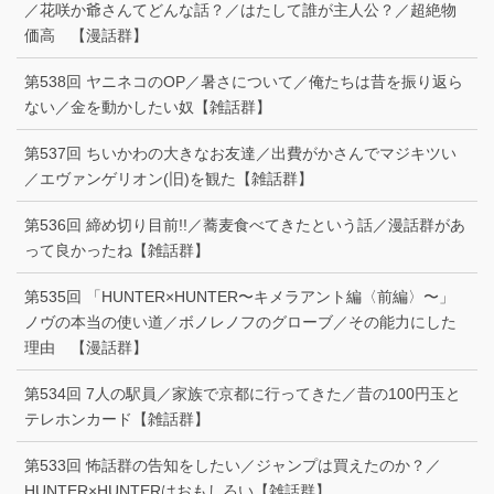
／花咲か爺さんてどんな話？／はたして誰が主人公？／超絶物
価高 【漫話群】
第538回 ヤニネコのOP／暑さについて／俺たちは昔を振り返ら
ない／金を動かしたい奴【雑話群】
第537回 ちいかわの大きなお友達／出費がかさんでマジキツい
／エヴァンゲリオン(旧)を観た【雑話群】
第536回 締め切り目前!!／蕎麦食べてきたという話／漫話群があ
って良かったね【雑話群】
第535回 「HUNTER×HUNTER〜キメラアント編〈前編〉〜」
ノヴの本当の使い道／ボノレノフのグローブ／その能力にした
理由 【漫話群】
第534回 7人の駅員／家族で京都に行ってきた／昔の100円玉と
テレホンカード【雑話群】
第533回 怖話群の告知をしたい／ジャンプは買えたのか？／
HUNTER×HUNTERはおもしろい【雑話群】