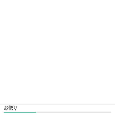
タイガ：大阪在住。コメディアン、俳優として活動(している時も)。
>>
詳しいプロフィールページ
アーカイブ
ア
ー
カ
イ
お便り
ブ