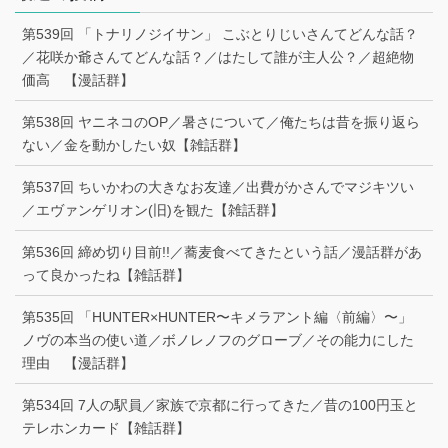
第539回 「トナリノジイサン」 こぶとりじいさんてどんな話？
／花咲か爺さんてどんな話？／はたして誰が主人公？／超絶物
価高 【漫話群】
第538回 ヤニネコのOP／暑さについて／俺たちは昔を振り返ら
ない／金を動かしたい奴【雑話群】
第537回 ちいかわの大きなお友達／出費がかさんでマジキツい
／エヴァンゲリオン(旧)を観た【雑話群】
第536回 締め切り目前!!／蕎麦食べてきたという話／漫話群があ
って良かったね【雑話群】
第535回 「HUNTER×HUNTER〜キメラアント編〈前編〉〜」
ノヴの本当の使い道／ボノレノフのグローブ／その能力にした
理由 【漫話群】
第534回 7人の駅員／家族で京都に行ってきた／昔の100円玉と
テレホンカード【雑話群】