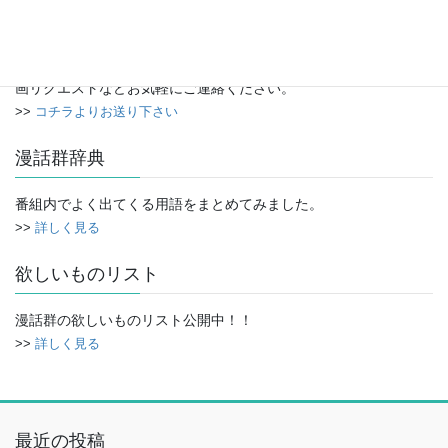
イ
お便り
ブ
番組に対するご意見・ご感想、または番組で取り上げてほしい漫
画リクエストなどお気軽にご連絡ください。
>>
コチラよりお送り下さい
漫話群辞典
番組内でよく出てくる用語をまとめてみました。
>>
詳しく見る
欲しいものリスト
漫話群の欲しいものリスト公開中！！
>>
詳しく見る
最近の投稿