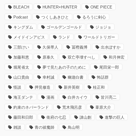
BLEACH
HUNTER×HUNTER
ONE PIECE
Podcast
つくしあきひと
るろうに剣心
キングダム
ゴールデンゴールド
ジョジョ
メイドインアビス
ランド
ワールドトリガー
三部けい
久保帯人
冨樫義博
出水ぽすか
加藤和恵
原泰久
双亡亭壊すべし
和月伸宏
堀尾省太
夢で見たあの子のために
尾田栄一郎
山口貴由
幸村誠
幽遊白書
怖話群
怪談
押見修造
新井英樹
桂正和
海王ダンテ
漫画
白井カイウ
皆川亮二
約束のネバーランド
荒木飛呂彦
葦原大介
藤田和日郎
衛府の七忍
諌山創
進撃の巨人
雑談
青の祓魔師
鳥山明