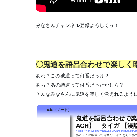
みなさんチャンネル登録よろしくぅ！
〇鬼道を語呂合わせで楽しく暗
あれ？この破道って何番だっけ？
あら？あの縛道って何番だったかしら？
そんなみなさんに鬼道を楽しく覚えれるよう
note（ノート）
鬼道を語呂合わせで楽
ACH】｜タイガ 【漫
https://note.com/manwagun/n/ncfbf3ae50
あれ？この破道って何番だっけ？ あら？あの縛