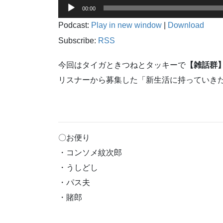
音
00:00
声
Podcast:
Play in new window
|
Download
プ
レ
Subscribe:
RSS
ー
ヤ
今回はタイガときつねとタッキーで
【雑話群
ー
リスナーから募集した「新生活に持っていき
〇お便り
・コンソメ紋次郎
・うしどし
・パス夫
・賭郎