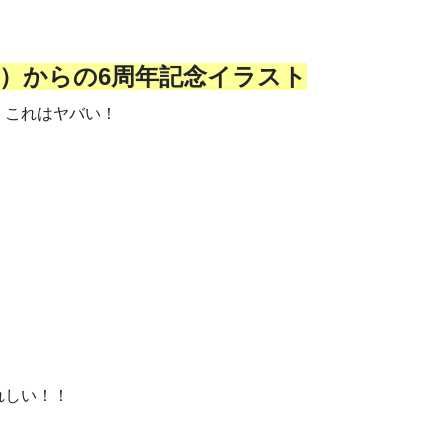
く
だ
さ
支部長）からの6周年記念イラスト
い。
！これはヤバい！
れしい！！