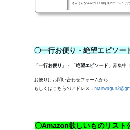
さんそんな悩みに日々頭を痛めていることだと思います。 だ
そんな方々のために鬼道を楽しく覚えれるよ
ささやかながらみなさんの助けになれば。 ■縛道 ・【縛道の一 塞（さい）】
一（1）切、動けぬ、塞 ・【縛道の四 這縄（はいなわ）】 死
（4）ぬ程縛って！這縄 ・【縛道の八 斥（せき）】 攻撃は（8）じく斥
・【縛道の九 撃（げき）】 9 （9）才の
〇一行お便り・絶望エピソー
「一行お便り」・「絶望エピソード」
募集中
お便りはお問い合わせフォームから
もしくはこちらのアドレス→
manwagun2@gma
〇Amazon欲しいものリスト