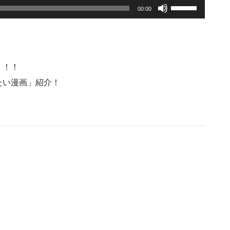
ボ
00:00
リ
ュ
ー
ム
調
】
！！
節
たい漫画」紹介！
に
は
上
下
矢
印
キ
ー
を
使
っ
て