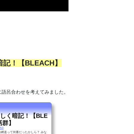
記！【BLEACH】
に語呂合わせを考えてみました。
しく暗記！【BLE
話群】
853
道って何番だったかしら？ みな