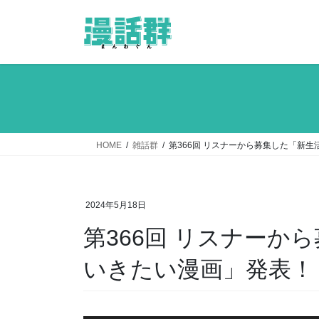
コ
ナ
ン
ビ
テ
ゲ
ン
ー
ツ
シ
へ
ョ
ス
ン
キ
に
ッ
移
HOME
雑話群
第366回 リスナーから募集した「新
プ
動
2024年5月18日
第366回 リスナーか
いきたい漫画」発表！