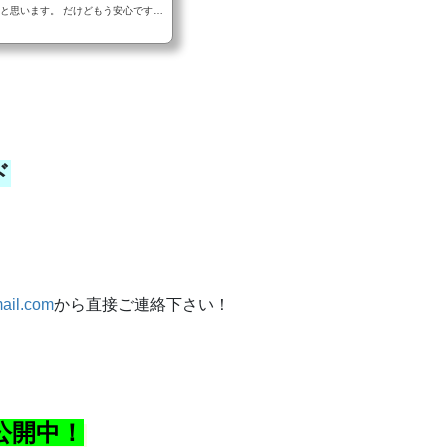
けどもう安心です。
うに語呂合わせを考えてみました。
君...
ド
！
il.com
から直接ご連絡下さい！
公開中！