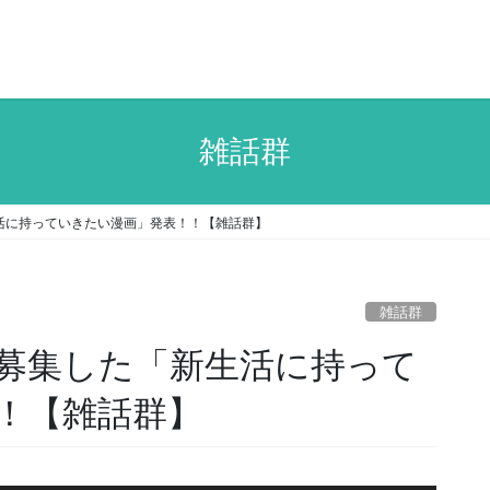
雑話群
生活に持っていきたい漫画」発表！！【雑話群】
雑話群
ら募集した「新生活に持って
！【雑話群】