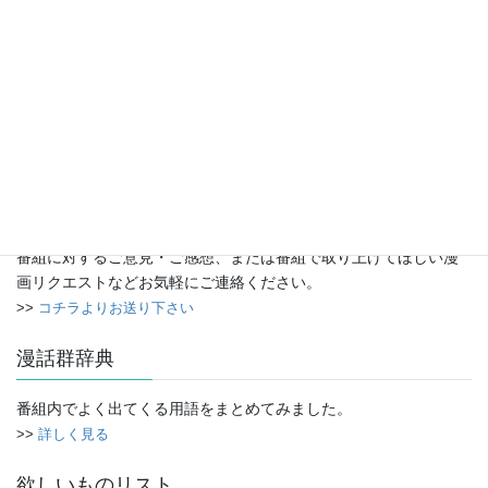
アーカイブ
ア
ー
カ
イ
お便り
ブ
番組に対するご意見・ご感想、または番組で取り上げてほしい漫
画リクエストなどお気軽にご連絡ください。
>>
コチラよりお送り下さい
漫話群辞典
番組内でよく出てくる用語をまとめてみました。
>>
詳しく見る
欲しいものリスト