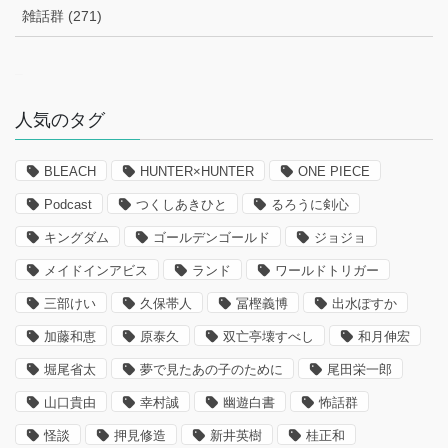
雑話群 (271)
–
人気のタグ
BLEACH
HUNTER×HUNTER
ONE PIECE
Podcast
つくしあきひと
るろうに剣心
キングダム
ゴールデンゴールド
ジョジョ
メイドインアビス
ランド
ワールドトリガー
三部けい
久保帯人
冨樫義博
出水ぽすか
加藤和恵
原泰久
双亡亭壊すべし
和月伸宏
堀尾省太
夢で見たあの子のために
尾田栄一郎
山口貴由
幸村誠
幽遊白書
怖話群
怪談
押見修造
新井英樹
桂正和