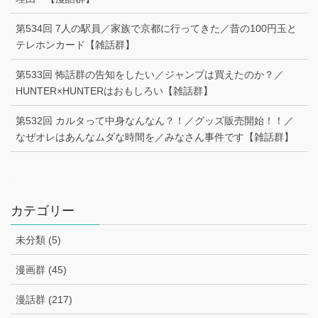
第534回 7人の駅員／家族で京都に行ってきた／昔の100円玉と
テレホンカード【雑話群】
第533回 怖話群の告知をしたい／ジャンプは買えたのか？／
HUNTER×HUNTERはおもしろい【雑話群】
第532回 カルタって中身なんなん？！／グッズ販売開始！！／
なぜオレはあんなムダな時間を／みなさん事件です【雑話群】
–
カテゴリー
未分類 (5)
漫画群 (45)
漫話群 (217)