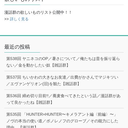
漫話群の欲しいものリスト公開中！！
>>
詳しく見る
最近の投稿
第538回 ヤニネコのOP／暑さについて／俺たちは昔を振り返ら
ない／金を動かしたい奴【雑話群】
第537回 ちいかわの大きなお友達／出費がかさんでマジキツい
／エヴァンゲリオン(旧)を観た【雑話群】
第536回 締め切り目前!!／蕎麦食べてきたという話／漫話群があ
って良かったね【雑話群】
第535回 「HUNTER×HUNTER〜キメラアント編〈前編〉〜」
ノヴの本当の使い道／ボノレノフのグローブ／その能力にした
理由 【漫話群】