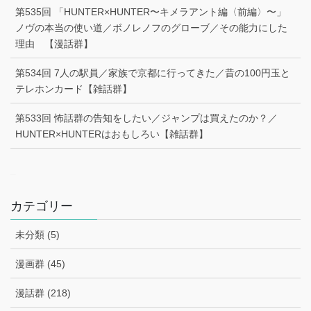
第535回 「HUNTER×HUNTER〜キメラアント編〈前編〉〜」
ノヴの本当の使い道／ボノレノフのグローブ／その能力にした
理由 【漫話群】
第534回 7人の駅員／家族で京都に行ってきた／昔の100円玉と
テレホンカード【雑話群】
第533回 怖話群の告知をしたい／ジャンプは買えたのか？／
HUNTER×HUNTERはおもしろい【雑話群】
–
カテゴリー
未分類 (5)
漫画群 (45)
漫話群 (218)