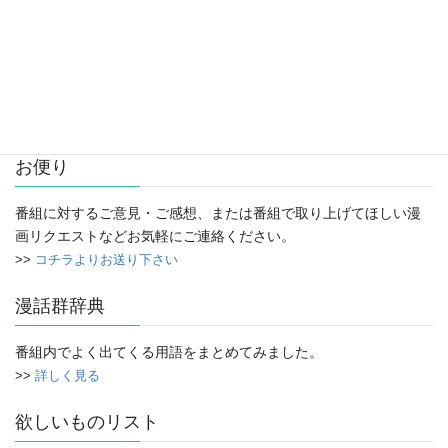
アーカイブ
ア
ー
カ
イ
お便り
ブ
番組に対するご意見・ご感想、または番組で取り上げてほしい漫
画リクエストなどお気軽にご連絡ください。
>>
コチラよりお送り下さい
漫話群辞典
番組内でよく出てくる用語をまとめてみました。
>>
詳しく見る
欲しいものリスト