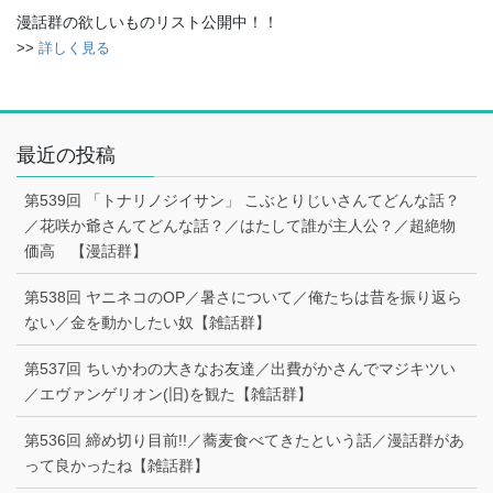
漫話群の欲しいものリスト公開中！！
>>
詳しく見る
最近の投稿
第539回 「トナリノジイサン」 こぶとりじいさんてどんな話？
／花咲か爺さんてどんな話？／はたして誰が主人公？／超絶物
価高 【漫話群】
第538回 ヤニネコのOP／暑さについて／俺たちは昔を振り返ら
ない／金を動かしたい奴【雑話群】
第537回 ちいかわの大きなお友達／出費がかさんでマジキツい
／エヴァンゲリオン(旧)を観た【雑話群】
第536回 締め切り目前!!／蕎麦食べてきたという話／漫話群があ
って良かったね【雑話群】