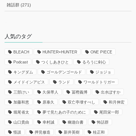
雑話群 (271)
–
人気のタグ
BLEACH
HUNTER×HUNTER
ONE PIECE
Podcast
つくしあきひと
るろうに剣心
キングダム
ゴールデンゴールド
ジョジョ
メイドインアビス
ランド
ワールドトリガー
三部けい
久保帯人
冨樫義博
出水ぽすか
加藤和恵
原泰久
双亡亭壊すべし
和月伸宏
堀尾省太
夢で見たあの子のために
尾田栄一郎
山口貴由
幸村誠
幽遊白書
怖話群
怪談
押見修造
新井英樹
桂正和