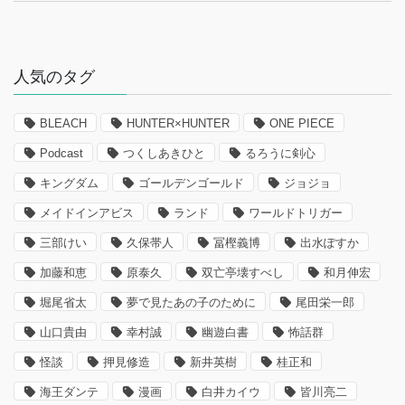
–
人気のタグ
BLEACH
HUNTER×HUNTER
ONE PIECE
Podcast
つくしあきひと
るろうに剣心
キングダム
ゴールデンゴールド
ジョジョ
メイドインアビス
ランド
ワールドトリガー
三部けい
久保帯人
冨樫義博
出水ぽすか
加藤和恵
原泰久
双亡亭壊すべし
和月伸宏
堀尾省太
夢で見たあの子のために
尾田栄一郎
山口貴由
幸村誠
幽遊白書
怖話群
怪談
押見修造
新井英樹
桂正和
海王ダンテ
漫画
白井カイウ
皆川亮二