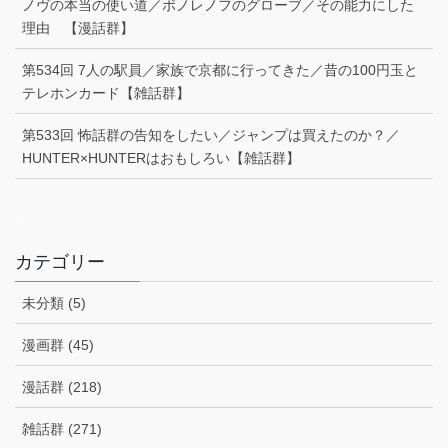
ノヴの本当の使い道／ボノレノフのグローブ／その能力にした
理由 【漫話群】
第534回 7人の駅員／家族で京都に行ってきた／昔の100円玉と
テレホンカード【雑話群】
第533回 怖話群の告知をしたい／ジャンプは買えたのか？／
HUNTER×HUNTERはおもしろい【雑話群】
–
カテゴリー
未分類 (5)
漫画群 (45)
漫話群 (218)
雑話群 (271)