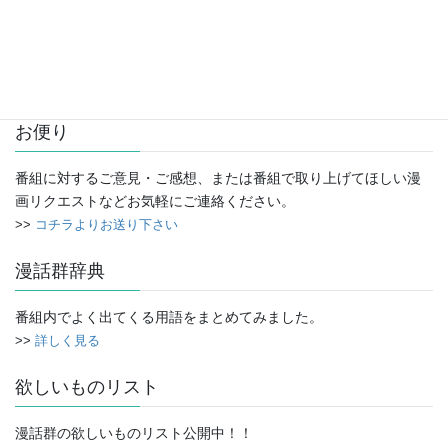
アーカイブ
ア
ー
カ
イ
お便り
ブ
番組に対するご意見・ご感想、または番組で取り上げてほしい漫
画リクエストなどお気軽にご連絡ください。
>>
コチラよりお送り下さい
漫話群辞典
番組内でよく出てくる用語をまとめてみました。
>>
詳しく見る
欲しいものリスト
漫話群の欲しいものリスト公開中！！