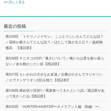
>>
詳しく見る
最近の投稿
第539回 「トナリノジイサン」 こぶとりじいさんてどんな話？
／花咲か爺さんてどんな話？／はたして誰が主人公？／超絶物
価高 【漫話群】
第538回 ヤニネコのOP／暑さについて／俺たちは昔を振り返ら
ない／金を動かしたい奴【雑話群】
第537回 ちいかわの大きなお友達／出費がかさんでマジキツい
／エヴァンゲリオン(旧)を観た【雑話群】
第536回 締め切り目前!!／蕎麦食べてきたという話／漫話群があ
って良かったね【雑話群】
第535回 「HUNTER×HUNTER〜キメラアント編〈前編〉〜」