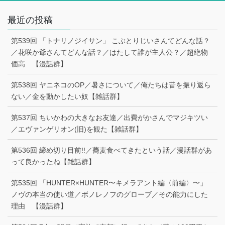
最近の投稿
第539回 「トナリノジイサン」 こぶとりじいさんてどんな話？
／花咲か爺さんてどんな話？／はたして誰が主人公？／超絶物
価高 【漫話群】
第538回 ヤニネコのOP／暑さについて／俺たちは昔を振り返ら
ない／金を動かしたい奴【雑話群】
第537回 ちいかわの大きなお友達／出費がかさんでマジキツい
／エヴァンゲリオン(旧)を観た【雑話群】
第536回 締め切り目前!!／蕎麦食べてきたという話／漫話群があ
って良かったね【雑話群】
第535回 「HUNTER×HUNTER〜キメラアント編〈前編〉〜」
ノヴの本当の使い道／ボノレノフのグローブ／その能力にした
理由 【漫話群】