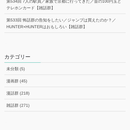
第534回 7人の駅員／家族で京都に行ってきた／昔の100円玉と
テレホンカード【雑話群】
第533回 怖話群の告知をしたい／ジャンプは買えたのか？／
HUNTER×HUNTERはおもしろい【雑話群】
–
カテゴリー
未分類 (5)
漫画群 (45)
漫話群 (218)
雑話群 (271)
–