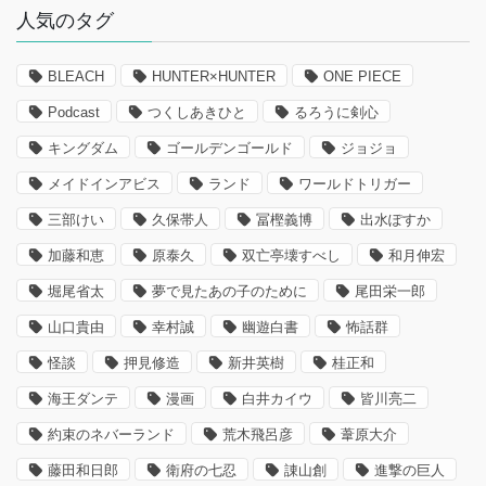
人気のタグ
BLEACH
HUNTER×HUNTER
ONE PIECE
Podcast
つくしあきひと
るろうに剣心
キングダム
ゴールデンゴールド
ジョジョ
メイドインアビス
ランド
ワールドトリガー
三部けい
久保帯人
冨樫義博
出水ぽすか
加藤和恵
原泰久
双亡亭壊すべし
和月伸宏
堀尾省太
夢で見たあの子のために
尾田栄一郎
山口貴由
幸村誠
幽遊白書
怖話群
怪談
押見修造
新井英樹
桂正和
海王ダンテ
漫画
白井カイウ
皆川亮二
約束のネバーランド
荒木飛呂彦
葦原大介
藤田和日郎
衛府の七忍
諌山創
進撃の巨人