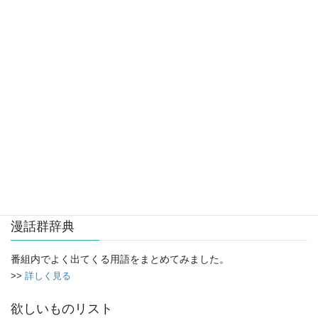
アーカイブ
ア
ー
カ
イ
お便り
ブ
番組に対するご意見・ご感想、または番組で取り上げてほしい漫
画リクエストなどお気軽にご連絡ください。
>>
コチラよりお送り下さい
漫話群辞典
番組内でよく出てくる用語をまとめてみました。
>>
詳しく見る
欲しいものリスト