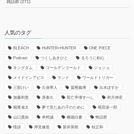
雑話群 (271)
–
人気のタグ
BLEACH
HUNTER×HUNTER
ONE PIECE
Podcast
つくしあきひと
るろうに剣心
キングダム
ゴールデンゴールド
ジョジョ
メイドインアビス
ランド
ワールドトリガー
三部けい
久保帯人
冨樫義博
出水ぽすか
加藤和恵
原泰久
双亡亭壊すべし
和月伸宏
堀尾省太
夢で見たあの子のために
尾田栄一郎
山口貴由
幸村誠
幽遊白書
怖話群
怪談
押見修造
新井英樹
桂正和