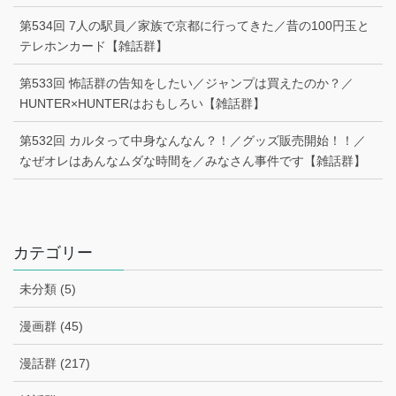
第534回 7人の駅員／家族で京都に行ってきた／昔の100円玉と
テレホンカード【雑話群】
第533回 怖話群の告知をしたい／ジャンプは買えたのか？／
HUNTER×HUNTERはおもしろい【雑話群】
第532回 カルタって中身なんなん？！／グッズ販売開始！！／
なぜオレはあんなムダな時間を／みなさん事件です【雑話群】
–
カテゴリー
未分類 (5)
漫画群 (45)
漫話群 (217)