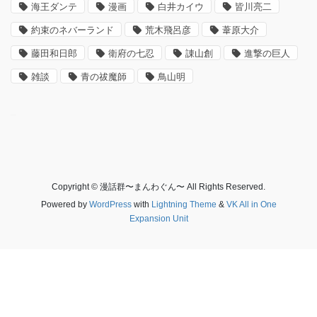
海王ダンテ
漫画
白井カイウ
皆川亮二
約束のネバーランド
荒木飛呂彦
葦原大介
藤田和日郎
衛府の七忍
諌山創
進撃の巨人
雑談
青の祓魔師
鳥山明
–
Copyright © 漫話群〜まんわぐん〜 All Rights Reserved.
Powered by
WordPress
with
Lightning Theme
&
VK All in One
Expansion Unit