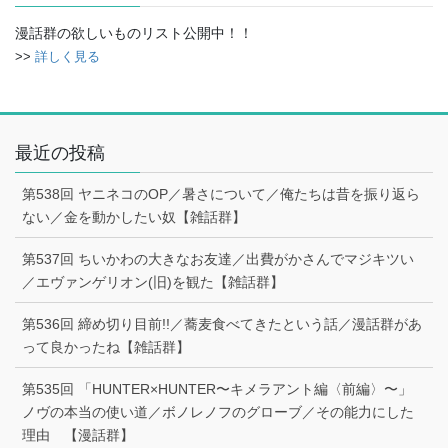
漫話群の欲しいものリスト公開中！！
>>
詳しく見る
最近の投稿
第538回 ヤニネコのOP／暑さについて／俺たちは昔を振り返ら
ない／金を動かしたい奴【雑話群】
第537回 ちいかわの大きなお友達／出費がかさんでマジキツい
／エヴァンゲリオン(旧)を観た【雑話群】
第536回 締め切り目前!!／蕎麦食べてきたという話／漫話群があ
って良かったね【雑話群】
第535回 「HUNTER×HUNTER〜キメラアント編〈前編〉〜」
ノヴの本当の使い道／ボノレノフのグローブ／その能力にした
理由 【漫話群】