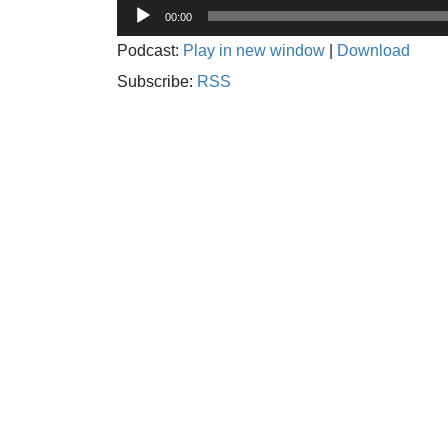
音
00:00
声
Podcast:
Play in new window
|
Download
プ
レ
Subscribe:
RSS
ー
ヤ
ー