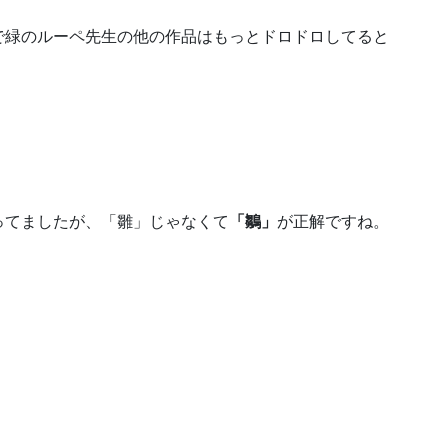
トで緑のルーペ先生の他の作品はもっとドロドロしてると
。
ってましたが、「雛」じゃなくて
「鶵」
が正解ですね。