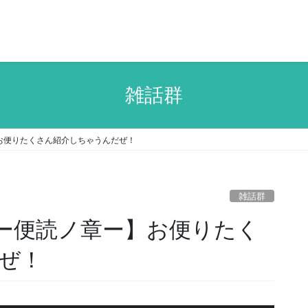
雑話群
】お便りたくさん紹介しちゃうんだぜ！
雑話群
伝ー便読ノ章ー】お便りたく
ぜ！