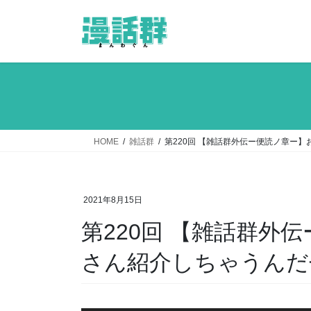
コ
ナ
ン
ビ
テ
ゲ
ン
ー
ツ
シ
へ
ョ
ス
ン
キ
に
ッ
移
HOME
雑話群
第220回 【雑話群外伝ー便読ノ章ー
プ
動
2021年8月15日
第220回 【雑話群外
さん紹介しちゃうんだ