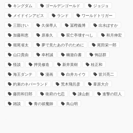
キングダム
ゴールデンゴールド
ジョジョ
メイドインアビス
ランド
ワールドトリガー
三部けい
久保帯人
冨樫義博
出水ぽすか
加藤和恵
原泰久
双亡亭壊すべし
和月伸宏
堀尾省太
夢で見たあの子のために
尾田栄一郎
山口貴由
幸村誠
幽遊白書
怖話群
怪談
押見修造
新井英樹
桂正和
海王ダンテ
漫画
白井カイウ
皆川亮二
約束のネバーランド
荒木飛呂彦
葦原大介
藤田和日郎
衛府の七忍
諌山創
進撃の巨人
雑談
青の祓魔師
鳥山明
–