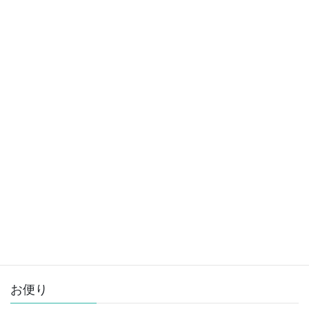
タイガ：大阪在住。コメディアン、俳優として活動(している時も)。
>>
詳しいプロフィールページ
アーカイブ
ア
ー
カ
イ
お便り
ブ