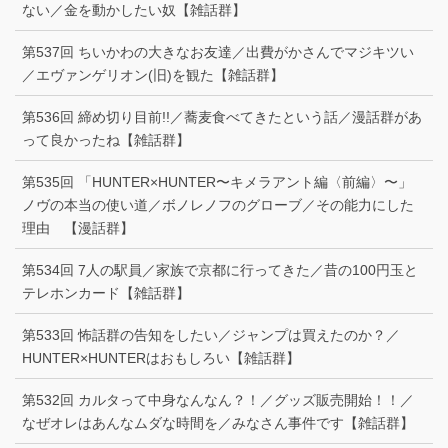
ない／金を動かしたい奴【雑話群】
第537回 ちいかわの大きなお友達／出費がかさんでマジキツい
／エヴァンゲリオン(旧)を観た【雑話群】
第536回 締め切り目前!!／蕎麦食べてきたという話／漫話群があ
って良かったね【雑話群】
第535回 「HUNTER×HUNTER〜キメラアント編〈前編〉〜」
ノヴの本当の使い道／ボノレノフのグローブ／その能力にした
理由 【漫話群】
第534回 7人の駅員／家族で京都に行ってきた／昔の100円玉と
テレホンカード【雑話群】
第533回 怖話群の告知をしたい／ジャンプは買えたのか？／
HUNTER×HUNTERはおもしろい【雑話群】
第532回 カルタって中身なんなん？！／グッズ販売開始！！／
なぜオレはあんなムダな時間を／みなさん事件です【雑話群】