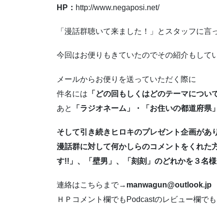
HP：
http://www.negaposi.net/
「漫話群聴いて来ました！」とスタッフに言
今回はお便りもきていたのでその紹介もして
メールからお便りを送っていただく際に
件名には
「どの回もしくはどのテーマについ
あと
「ラジオネーム」・「お住いの都道府県
そして引き続きヒロキのプレゼント企画があ
漫話群に対して何かしらのコメントをくれた
す!!」、「壁男」、「刻刻」のどれかを３名
連絡はこちらまで→
manwagun@outlook.jp
ＨＰコメント欄でもPodcastのレビュー欄