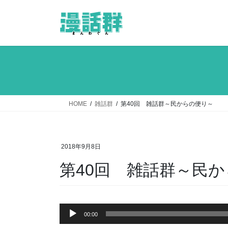
コ
ナ
ン
ビ
テ
ゲ
ン
ー
ツ
シ
へ
ョ
ス
ン
キ
に
ッ
移
HOME
雑話群
第40回 雑話群～民からの便り～
プ
動
2018年9月8日
第40回 雑話群～民
音
00:00
声