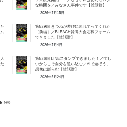
な時間を／みなさん事件です【雑話群】
2026年7月15日
れた
第529回 きつねが遊びに連れてってくれた
ーム
［前編］／BLEACH骨牌大会応募フォーム
できました【雑話群】
2026年7月4日
他人
第526回 LINEスタンプできました！／忙し
人だ
いからこそ自分を追い込む／AIで遊ぼう、
想像は膨らむ【雑話群】
2026年6月24日
雑談