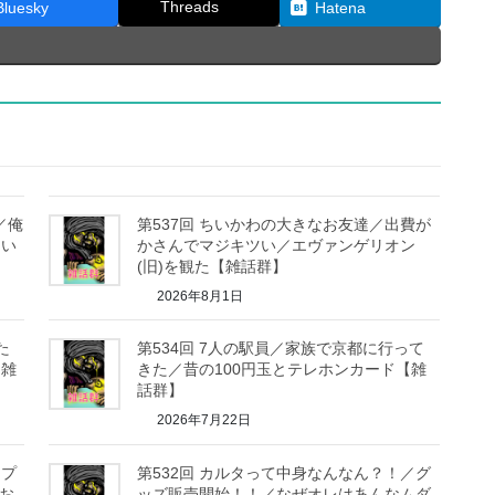
Threads
Bluesky
Hatena
／俺
第537回 ちいかわの大きなお友達／出費が
たい
かさんでマジキツい／エヴァンゲリオン
(旧)を観た【雑話群】
2026年8月1日
た
第534回 7人の駅員／家族で京都に行って
【雑
きた／昔の100円玉とテレホンカード【雑
話群】
2026年7月22日
ンプ
第532回 カルタって中身なんなん？！／グ
はお
ッズ販売開始！！／なぜオレはあんなムダ