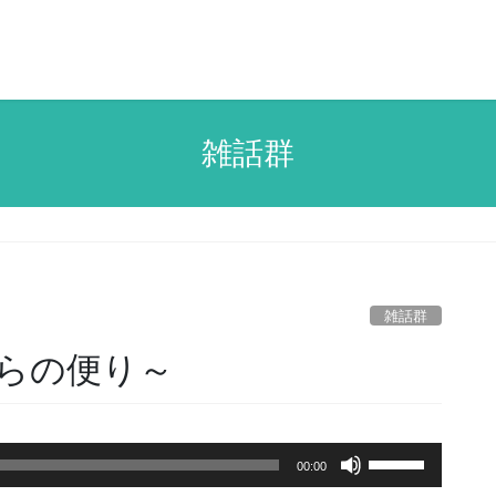
雑話群
雑話群
からの便り～
ボ
00:00
リ