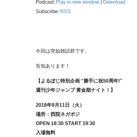
Podcast:
Play in new window
|
Download
プ
レ
Subscribe:
RSS
ー
ヤ
ー
今回は突如雑話群です。
告知あります！
【よるぽじ特別企画 “勝手に祝50周年!”
週刊少年ジャンプ 黄金期ナイト！】
2018年9月11日（火）
場所：西院ネガポジ
OPEN 18:30 START 19:30
入場無料