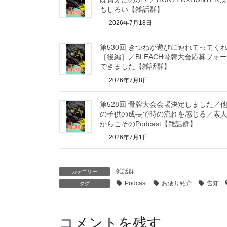
もしろい【雑話群】
2026年7月18日
第530回 きつねが遊びに連れてってく
［後編］／BLEACH骨牌大会応募フォ
できました【雑話群】
2026年7月8日
第528回 骨牌大会会場決定しました／
の子供の成長で時の流れを感じる／素
からこそのPodcast【雑話群】
2026年7月1日
雑話群
カテゴリー
Podcast
お便り紹介
告知
タグ
コメントを残す