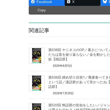
Facebook
X
t
e
Copy
t
e
関連記事
r
第538回 ヤニネコのOP／暑さについて
たちは昔を振り返らない／金を動かし
奴【雑話群】
2026年8月5日
第536回 締め切り目前!!／蕎麦食べてき
という話／漫話群があって良かったね
話群】
2026年7月29日
第533回 怖話群の告知をしたい／ジャ
は買えたのか？／HUNTER×HUNTER