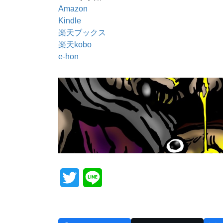
Amazon
Kindle
楽天ブックス
楽天kobo
e-hon
T
L
w
i
i
n