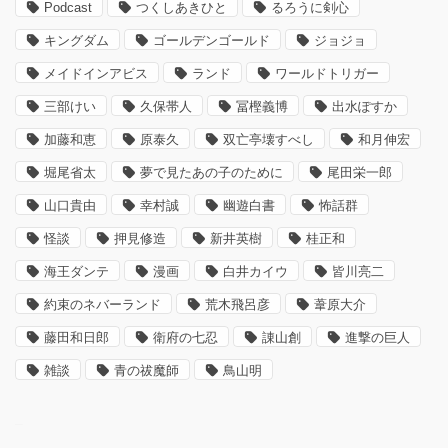
Podcast
つくしあきひと
るろうに剣心
キングダム
ゴールデンゴールド
ジョジョ
メイドインアビス
ランド
ワールドトリガー
三部けい
久保帯人
冨樫義博
出水ぽすか
加藤和恵
原泰久
双亡亭壊すべし
和月伸宏
堀尾省太
夢で見たあの子のために
尾田栄一郎
山口貴由
幸村誠
幽遊白書
怖話群
怪談
押見修造
新井英樹
桂正和
海王ダンテ
漫画
白井カイウ
皆川亮二
約束のネバーランド
荒木飛呂彦
葦原大介
藤田和日郎
衛府の七忍
諌山創
進撃の巨人
雑談
青の祓魔師
鳥山明
–