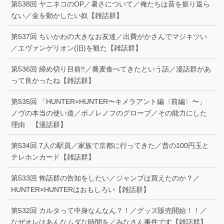
第538回 ヤニネコのOP／暑さについて／俺たちは昔を振り返ら
ない／金を動かしたい奴【雑話群】
第537回 ちいかわの大きなお友達／出費がかさんでマジキツい
／エヴァンゲリオン(旧)を観た【雑話群】
第536回 締め切り目前!!／蕎麦食べてきたという話／漫話群があ
って良かったね【雑話群】
第535回 「HUNTER×HUNTER〜キメラアント編〈前編〉〜」
ノヴの本当の使い道／ボノレノフのグローブ／その能力にした
理由 【漫話群】
第534回 7人の駅員／家族で京都に行ってきた／昔の100円玉と
テレホンカード【雑話群】
第533回 怖話群の告知をしたい／ジャンプは買えたのか？／
HUNTER×HUNTERはおもしろい【雑話群】
第532回 カルタって中身なんなん？！／グッズ販売開始！！／
なぜオレはあんなムダな時間を／みなさん事件です【雑話群】