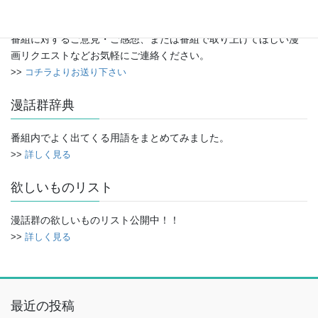
イ
お便り
ブ
番組に対するご意見・ご感想、または番組で取り上げてほしい漫
画リクエストなどお気軽にご連絡ください。
>>
コチラよりお送り下さい
漫話群辞典
番組内でよく出てくる用語をまとめてみました。
>>
詳しく見る
欲しいものリスト
漫話群の欲しいものリスト公開中！！
>>
詳しく見る
最近の投稿