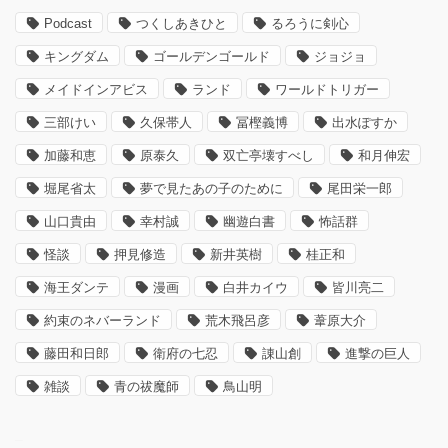
Podcast
つくしあきひと
るろうに剣心
キングダム
ゴールデンゴールド
ジョジョ
メイドインアビス
ランド
ワールドトリガー
三部けい
久保帯人
冨樫義博
出水ぽすか
加藤和恵
原泰久
双亡亭壊すべし
和月伸宏
堀尾省太
夢で見たあの子のために
尾田栄一郎
山口貴由
幸村誠
幽遊白書
怖話群
怪談
押見修造
新井英樹
桂正和
海王ダンテ
漫画
白井カイウ
皆川亮二
約束のネバーランド
荒木飛呂彦
葦原大介
藤田和日郎
衛府の七忍
諌山創
進撃の巨人
雑談
青の祓魔師
鳥山明
–