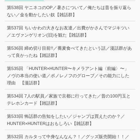
第538回 ヤニネコのOP／暑さについて／俺たちは昔を振り返ら
ない／金を動かしたい奴【雑話群】
第537回 ちいかわの大きなお友達／出費がかさんでマジキツい
／エヴァンゲリオン(旧)を観た【雑話群】
第536回 締め切り目前!!／蕎麦食べてきたという話／漫話群があ
って良かったね【雑話群】
第535回 「HUNTER×HUNTER〜キメラアント編〈前編〉〜」
ノヴの本当の使い道／ボノレノフのグローブ／その能力にした
理由 【漫話群】
第534回 7人の駅員／家族で京都に行ってきた／昔の100円玉と
テレホンカード【雑話群】
第533回 怖話群の告知をしたい／ジャンプは買えたのか？／
HUNTER×HUNTERはおもしろい【雑話群】
第532回 カルタって中身なんなん？！／グッズ販売開始！！／